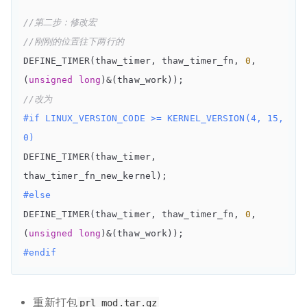
//第二步：修改宏
//刚刚的位置往下两行的
DEFINE_TIMER(thaw_timer, thaw_timer_fn, 
0
, 
(
unsigned
long
//改为
#
if
 LINUX_VERSION_CODE >= KERNEL_VERSION(4, 15, 
0)
DEFINE_TIMER(thaw_timer, 
#
else
DEFINE_TIMER(thaw_timer, thaw_timer_fn, 
0
, 
(
unsigned
long
#
endif
重新打包
prl_mod.tar.gz