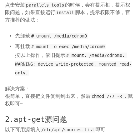
点击安装
的时候，会有提示框，提示权
parallels tools
前端
限问题，如果直接运行
脚本，提示权限不够，官
install
VSCCW
方推荐的做法：
先卸载
# umount /media/cdrom0
再挂载
# mount -o exec /media/cdrom0
按以上操作，依旧提示
# mount: /media/cdrom0: 
WARNING: device write-protected, mounted read-
only.
解决方案：
很简单，直接把文件复制到出来，然后
赋
chmod 777 -R .
权即可~
2.apt-get源问题
以下可用源填入
即可
/etc/apt/sources.list