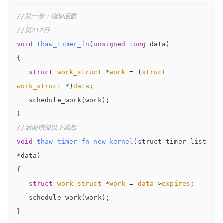
//第一步：增加函数
//第212行
void
thaw_timer_fn
(
unsigned
long
 data)
{

struct
work_struct
 *
work
 = (
struct
work_struct
 *)
data
;
   schedule_work(work);

//后面增加以下函数
void
thaw_timer_fn_new_kernel
(struct timer_list 
*data)
{

struct
work_struct
 *
work
 = 
data
->
expires
;
   schedule_work(work);

}
