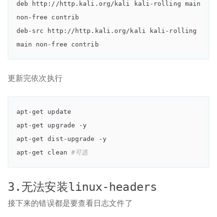
deb http://http.kali.org/kali kali-rolling main 
non-free contrib

deb-src http://http.kali.org/kali kali-rolling 
更新完依次执行
apt-get update

apt-get upgrade -y

apt-get dist-upgrade -y

apt-get clean 
#可选
3.无法安装linux-headers
接下来的错误都是要查看日志文件了