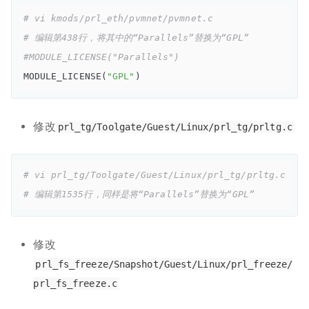
# vi kmods/prl_eth/pvmnet/pvmnet.c
# 编辑第438行，将其中的“Parallels”替换为“GPL”
#MODULE_LICENSE("Parallels")
MODULE_LICENSE(
"GPL"
修改
prl_tg/Toolgate/Guest/Linux/prl_tg/prltg.c
# vi prl_tg/Toolgate/Guest/Linux/prl_tg/prltg.c
# 编辑第1535行，同样是将“Parallels”替换为“GPL”
修改
prl_fs_freeze/Snapshot/Guest/Linux/prl_freeze/
prl_fs_freeze.c